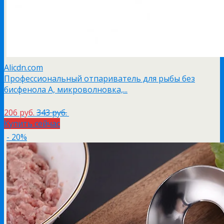
Alicdn.com
Профессиональный отпариватель для рыбы без
бисфенола А, микроволновка,...
206 руб.
343 руб.
Купить сейчас
- 20%