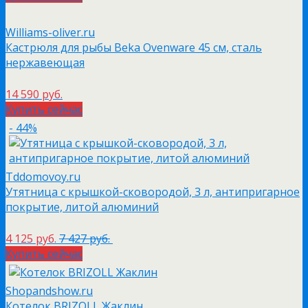
Williams-oliver.ru
Кастрюля для рыбы Beka Ovenware 45 см, сталь
нержавеющая
14 590 руб.
Купить сейчас
- 44%
Tddomovoy.ru
Утятница с крышкой-сковородой, 3 л, антипригарное
покрытие, литой алюминий
4 125 руб.
7 427 руб.
Купить сейчас
Shopandshow.ru
Котелок BRIZOLL Жаклин