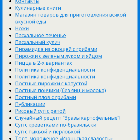
Контакты
Кулинарные книги
Магазин товаров для приготовления всякой
вкусной еды
Ножи
Пасхальное печенье
Пасхальный кулич
Пирамидка из овощей с грибами
Пирожки с зеленым луком и яйцом
Пицца в 2-х вариантах
Политика конфиденциальности
Политика конфиденциальности
Постные пирожки с капустой
Постные пончики (без яиц и молока)
Постный плов с грибами
Публикации
Рисовый суп с репой
Случайный рецепт “Зразы картофельные”!
Суп с креветками по-бразильски
Суп с тыквой и перловкой
Торт-мороженое «Июньская сладость»