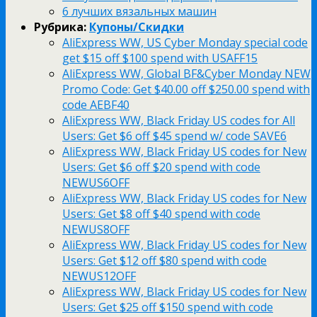
6 лучших вязальных машин
Рубрика:
Купоны/Скидки
AliExpress WW, US Cyber Monday special code
get $15 off $100 spend with USAFF15
AliExpress WW, Global BF&Cyber Monday NEW
Promo Code: Get $40.00 off $250.00 spend with
code AEBF40
AliExpress WW, Black Friday US codes for All
Users: Get $6 off $45 spend w/ code SAVE6
AliExpress WW, Black Friday US codes for New
Users: Get $6 off $20 spend with code
NEWUS6OFF
AliExpress WW, Black Friday US codes for New
Users: Get $8 off $40 spend with code
NEWUS8OFF
AliExpress WW, Black Friday US codes for New
Users: Get $12 off $80 spend with code
NEWUS12OFF
AliExpress WW, Black Friday US codes for New
Users: Get $25 off $150 spend with code