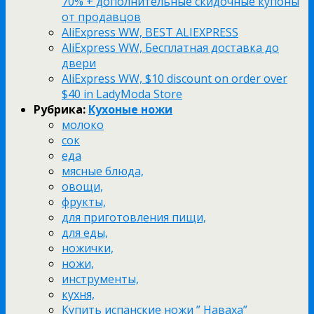
70% + дополнительные скидочные купоны
от продавцов
AliExpress WW, BEST ALIEXPRESS
AliExpress WW, Бесплатная доставка до
двери
AliExpress WW, $10 discount on order over
$40 in LadyModa Store
Рубрика:
Кухоные ножи
молоко
сок
еда
мясные блюда,
овощи,
фрукты,
для приготовления пищи,
для еды,
ножички,
ножи,
инструменты,
кухня,
Купить испанские ножи ” Наваха”