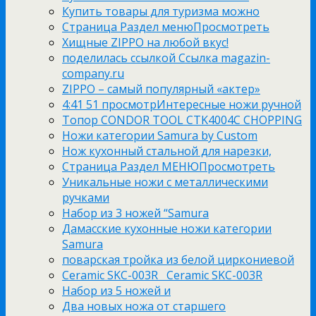
Купить товары для туризма можно
Страница Раздел менюПросмотреть
Хищные ZIPPO на любой вкус!
поделилась ссылкой Ссылка magazin-
company.ru
ZIPPO – самый популярный «актер»
4:41 51 просмотрИнтересные ножи ручной
Топор CONDOR TOOL CTK4004C CHOPPING
Ножи категории Samura by Custom
Нож кухонный стальной для нарезки,
Страница Раздел МЕНЮПросмотреть
Уникальные ножи с металлическими
ручками
Набор из 3 ножей “Samura
Дамасские кухонные ножи категории
Samura
поварская тройка из белой циркониевой
Ceramic SKC-003R Ceramic SKC-003R
Набор из 5 ножей и
Два новых ножа от старшего