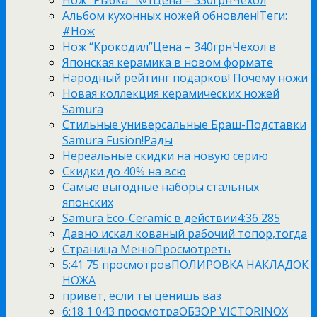
Альбом кухонных ножей обновлен!Теги:
#Нож
Нож “Крокодил”Цена – 340грнЧехол в
Японская керамика в новом формате
Народный рейтинг подарков! Почему ножи
Новая коллекция керамических ножей
Samura
Стильные универсальные Браш-Подставки
Samura Fusion!Рады
Нереальные скидки на новую серию
Скидки до 40% на всю
Самые выгодные наборы стальных
японских
Samura Eco-Ceramic в действии4:36 285
Давно искал кованый рабочий топор,тогда
Страница МенюПросмотреть
5:41 75 просмотровПОЛИРОВКА НАКЛАДОК
НОЖА
привет, если ты ценишь ваз
6:18 1 043 просмотраОБЗОР VICTORINOX