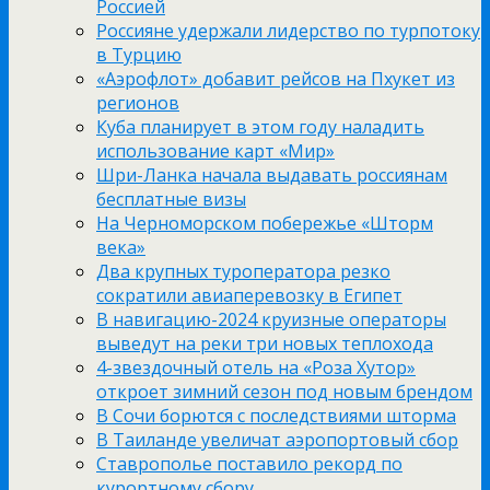
Россией
Россияне удержали лидерство по турпотоку
в Турцию
«Аэрофлот» добавит рейсов на Пхукет из
регионов
Куба планирует в этом году наладить
использование карт «Мир»
Шри-Ланка начала выдавать россиянам
бесплатные визы
На Черноморском побережье «Шторм
века»
Два крупных туроператора резко
сократили авиаперевозку в Египет
В навигацию-2024 круизные операторы
выведут на реки три новых теплохода
4-звездочный отель на «Роза Хутор»
откроет зимний сезон под новым брендом
В Сочи борются с последствиями шторма
В Таиланде увеличат аэропортовый сбор
Ставрополье поставило рекорд по
курортному сбору