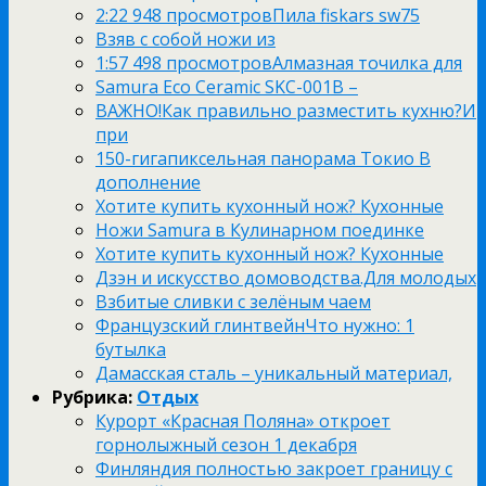
2:22 948 просмотровПила fiskars sw75
Взяв с собой ножи из
1:57 498 просмотровАлмазная точилка для
Samura Eco Ceramic SKC-001B –
ВАЖНО!Как правильно разместить кухню?И
при
150-гигапиксельная панорама Токио В
дополнение
Хотите купить кухонный нож? Кухонные
Ножи Samura в Кулинарном поединке
Хотите купить кухонный нож? Кухонные
Дзэн и искусство домоводства.Для молодых
Взбитые сливки с зелёным чаем
Французский глинтвейнЧто нужно: 1
бутылка
Дамасская сталь – уникальный материал,
Рубрика:
Отдых
Курорт «Красная Поляна» откроет
горнолыжный сезон 1 декабря
Финляндия полностью закроет границу с