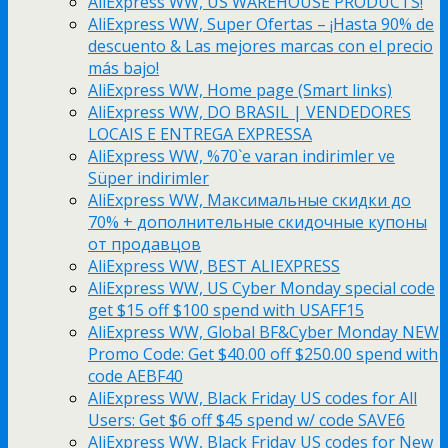
AliExpress WW, US WAREHOUSE PRODUCTS!
AliExpress WW, Super Ofertas – ¡Hasta 90% de
descuento & Las mejores marcas con el precio
más bajo!
AliExpress WW, Home page (Smart links)
AliExpress WW, DO BRASIL | VENDEDORES
LOCAIS E ENTREGA EXPRESSA
AliExpress WW, %70`e varan indirimler ve
Süper indirimler
AliExpress WW, Максимальные скидки до
70% + дополнительные скидочные купоны
от продавцов
AliExpress WW, BEST ALIEXPRESS
AliExpress WW, US Cyber Monday special code
get $15 off $100 spend with USAFF15
AliExpress WW, Global BF&Cyber Monday NEW
Promo Code: Get $40.00 off $250.00 spend with
code AEBF40
AliExpress WW, Black Friday US codes for All
Users: Get $6 off $45 spend w/ code SAVE6
AliExpress WW, Black Friday US codes for New