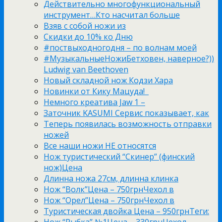
Действительно многофункциональный
инструмент…Кто насчитал больше
Взяв с собой ножи из
Скидки до 10% ко Дню
#поствыходногодня – по волнам моей
#МузыкальныеНожиБетховен, наверное?))
Ludwig van Beethoven
Новый складной нож Кодзи Хара
Новинки от Кику Мацуда!
Немного креатива Jaw 1 –
Заточник KASUMI Сервис показывает, как
Теперь появилась возможность отправки
ножей
Все наши ножи НЕ относятся
Нож туристический “Скинер” (финский
нож)Цена
Длинна ножа 27см, длинна клинка
Нож “Волк”Цена – 750грнЧехол в
Нож “Орел”Цена – 750грнЧехол в
Туристическая двойка Цена – 950грнТеги:
Нож “Рыбка” №1Цена – 330грнЧехол