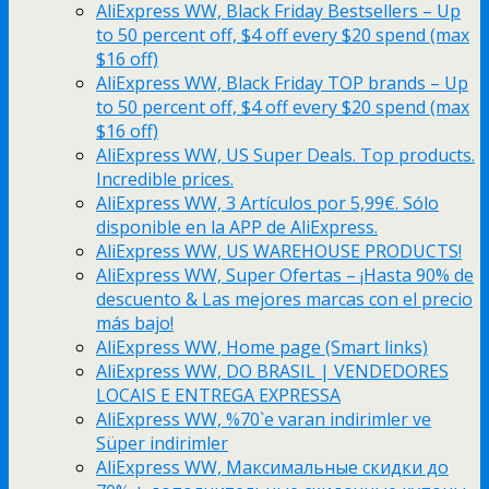
AliExpress WW, Black Friday Bestsellers – Up
to 50 percent off, $4 off every $20 spend (max
$16 off)
AliExpress WW, Black Friday TOP brands – Up
to 50 percent off, $4 off every $20 spend (max
$16 off)
AliExpress WW, US Super Deals. Top products.
Incredible prices.
AliExpress WW, 3 Artículos por 5,99€. Sólo
disponible en la APP de AliExpress.
AliExpress WW, US WAREHOUSE PRODUCTS!
AliExpress WW, Super Ofertas – ¡Hasta 90% de
descuento & Las mejores marcas con el precio
más bajo!
AliExpress WW, Home page (Smart links)
AliExpress WW, DO BRASIL | VENDEDORES
LOCAIS E ENTREGA EXPRESSA
AliExpress WW, %70`e varan indirimler ve
Süper indirimler
AliExpress WW, Максимальные скидки до