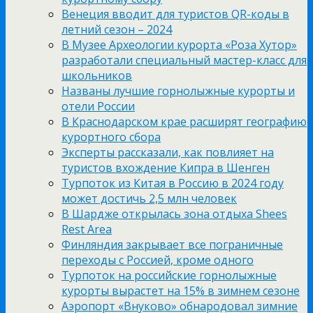
Венеция вводит для туристов QR-коды в
летний сезон – 2024
В Музее Археологии курорта «Роза Хутор»
разработали специальный мастер-класс для
школьников
Названы лучшие горнолыжные курорты и
отели России
В Краснодарском крае расширят географию
курортного сбора
Эксперты рассказали, как повлияет на
туристов вхождение Кипра в Шенген
Турпоток из Китая в Россию в 2024 году
может достичь 2,5 млн человек
В Шардже открылась зона отдыха Shees
Rest Area
Финляндия закрывает все пограничные
переходы с Россией, кроме одного
Турпоток на российские горнолыжные
курорты вырастет на 15% в зимнем сезоне
Аэропорт «Внуково» обнародовал зимние