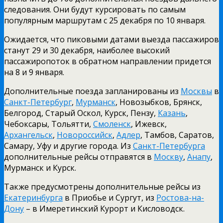
следования. Они будут курсировать по самым
популярным маршрутам с 25 декабря по 10 января.
Ожидается, что пиковыми датами выезда пассажиров
станут 29 и 30 декабря, наиболее высокий
пассажиропоток в обратном направлении придется
на 8 и 9 января.
Дополнительные поезда запланированы из
Москвы
в
Санкт-Петербург
,
Мурманск
, Новозыбков, Брянск,
Белгород, Старый Оскол, Курск, Пензу,
Казань
,
Чебоксары, Тольятти,
Смоленск
, Ижевск,
Архангельск
,
Новороссийск
,
Адлер
, Тамбов, Саратов,
Самару, Уфу и другие города. Из
Санкт-Петербурга
дополнительные рейсы отправятся в
Москву
,
Анапу
,
Мурманск и Курск.
Также предусмотрены дополнительные рейсы из
Екатеринбурга
в Приобье и Сургут, из
Ростова-на-
Дону
– в Имеретинский Курорт и Кисловодск.