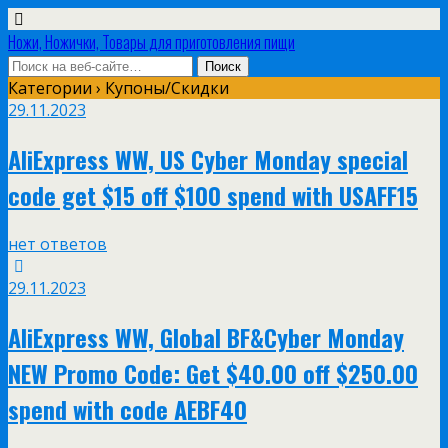
Ножи, Ножички, Товары для приготовления пищи
Категории ›
Купоны/Скидки
29.11.2023
AliExpress WW, US Cyber Monday special
code get $15 off $100 spend with USAFF15
нет ответов
29.11.2023
AliExpress WW, Global BF&Cyber Monday
NEW Promo Code: Get $40.00 off $250.00
spend with code AEBF40