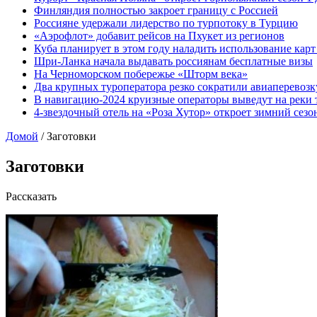
Финляндия полностью закроет границу с Россией
Россияне удержали лидерство по турпотоку в Турцию
«Аэрофлот» добавит рейсов на Пхукет из регионов
Куба планирует в этом году наладить использование кар
Шри-Ланка начала выдавать россиянам бесплатные визы
На Черноморском побережье «Шторм века»
Два крупных туроператора резко сократили авиаперевозк
В навигацию-2024 круизные операторы выведут на реки 
4-звездочный отель на «Роза Хутор» откроет зимний сез
Домой
/
Заготовки
Заготовки
Рассказать