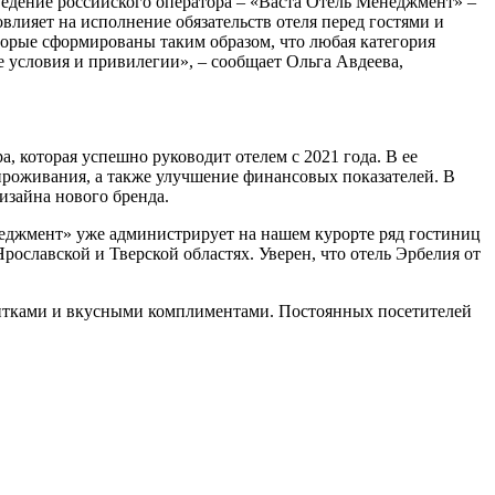
ведение российского оператора – «Васта Отель Менеджмент» –
овлияет на исполнение обязательств отеля перед гостями и
оторые сформированы таким образом, что любая категория
 условия и привилегии», – сообщает Ольга Авдеева,
, которая успешно руководит отелем с 2021 года. В ее
проживания, а также улучшение финансовых показателей. В
изайна нового бренда.
еджмент» уже администрирует на нашем курорте ряд гостиниц
ославской и Тверской областях. Уверен, что отель Эрбелия от
апитками и вкусными комплиментами. Постоянных посетителей