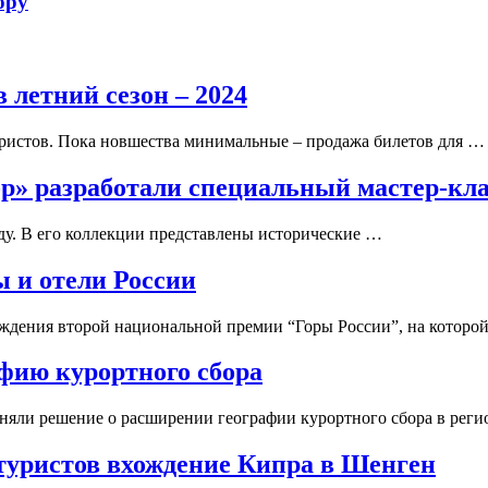
ору
 летний сезон – 2024
уристов. Пока новшества минимальные – продажа билетов для …
ор» разработали специальный мастер-кл
ду. В его коллекции представлены исторические …
 и отели России
аждения второй национальной премии “Горы России”, на которо
фию курортного сбора
няли решение о расширении географии курортного сбора в реги
 туристов вхождение Кипра в Шенген