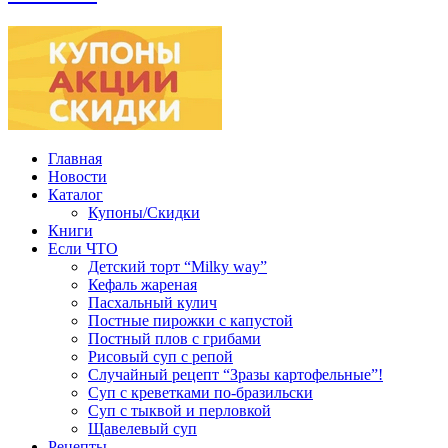
Главная
Новости
Каталог
Купоны/Скидки
Книги
Если ЧТО
Детский торт “Milky way”
Кефаль жареная
Пасхальный кулич
Постные пирожки с капустой
Постный плов с грибами
Рисовый суп с репой
Случайный рецепт “Зразы картофельные”!
Суп с креветками по-бразильски
Суп с тыквой и перловкой
Щавелевый суп
Рецепты