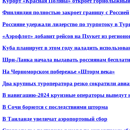
Курорт «Красная Поляна» откроет горнолыжный 
Финляндия полностью закроет границу с Россией
Россияне удержали лидерство по турпотоку в Ту
«Аэрофлот» добавит рейсов на Пхукет из регионо
Куба планирует в этом году наладить использов
Шри-Ланка начала выдавать россиянам бесплат
На Черноморском побережье «Шторм века»
Два крупных туроператора резко сократили авиа
В навигацию-2024 круизные операторы выведут н
В Сочи борются с последствиями шторма
В Таиланде увеличат аэропортовый сбор