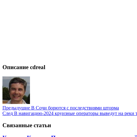
Описание cdreal
Предыдущие
В Сочи борются с последствиями шторма
След
В навигацию-2024 круизные операторы выведут на реки 
Связанные статьи