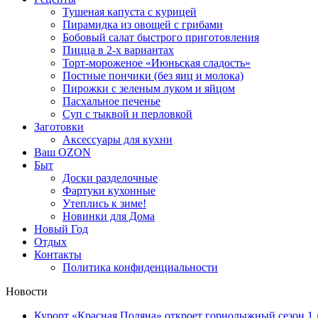
Тушеная капуста с курицей
Пирамидка из овощей с грибами
Бобовый салат быстрого приготовления
Пицца в 2-х вариантах
Торт-мороженое «Июньская сладость»
Постные пончики (без яиц и молока)
Пирожки с зеленым луком и яйцом
Пасхальное печенье
Суп с тыквой и перловкой
Заготовки
Аксессуары для кухни
Ваш OZON
Быт
Доски разделочные
Фартуки кухонные
Утеплись к зиме!
Новинки для Дома
Новый Год
Отдых
Контакты
Политика конфиденциальности
Новости
Курорт «Красная Поляна» откроет горнолыжный сезон 1 