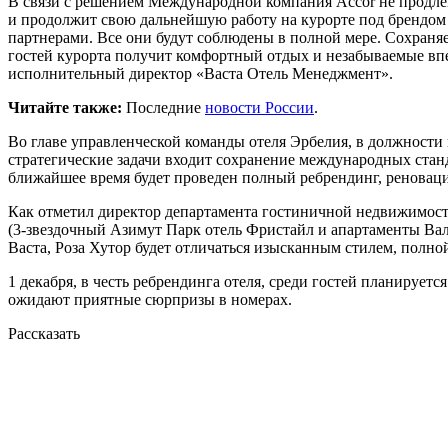
В связи с решением Международной компания Accor не продлев
и продолжит свою дальнейшую работу на курорте под брендом Эр
партнерами. Все они будут соблюдены в полной мере. Сохраняе
гостей курорта получит комфортный отдых и незабываемые впе
исполнительный директор «Васта Отель Менеджмент».
Читайте также:
Последние
новости России
.
Во главе управленческой команды отеля Эрбелия, в должности 
стратегические задачи входит сохранение международных ста
ближайшее время будет проведен полный ребрендинг, реновация
Как отметил директор департамента гостиничной недвижимост
(3-звездочный Азимут Парк отель Фристайл и апартаменты Валь
Васта, Роза Хутор будет отличаться изысканным стилем, полн
1 декабря, в честь ребрендинга отеля, среди гостей планиру
ожидают приятные сюрпризы в номерах.
Рассказать