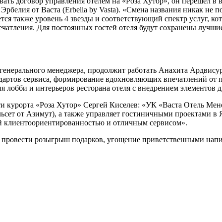
ать договор управления отелем на «Роза Хутор», он перешел в 
белия от Васта (Erbelia by Vasta). «Смена названия никак не п
тся также уровень 4 звезды и соответствующий спектр услуг, к
чатления. Для постоянных гостей отеля будут сохранены лучшие
генерального менеджера, продолжит работать Анахита Ардвисура
ндартов сервиса, формирование вдохновляющих впечатлений от 
 лобби и интерьеров ресторана отеля с внедрением элементов д
и курорта «Роза Хутор» Сергей Киселев: «УК «Васта Отель Мен
сет от Азимут), а также управляет гостиничными проектами в Яр
ой клиентоориентированностью и отличным сервисом».
ется провести розыгрыш подарков, угощение приветственными н