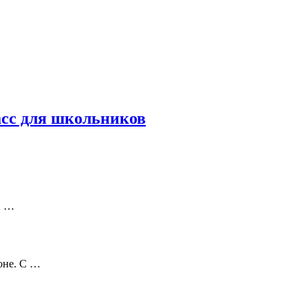
асс для школьников
й …
оне. С …