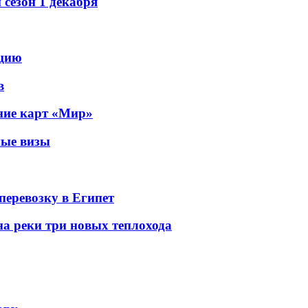
сезон 1 декабря
рцию
в
ание карт «Мир»
ные визы
перевозку в Египет
а реки три новых теплохода