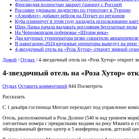
Финляндия полностью закроет границу с Россией
Россияне удержали лидерство по турпотоку в Турцию
«Аэрофлот» добавит рейсов на Пхукет из регионов
Куба планирует в этом году наладить использование кар
Шри-Ланка начала выдавать россиянам бесплатные визы
На Черноморском побережье «Шторм века»
Два крупных туроператора резко сократили авиаперевозк
В навигацию-2024 круизные операторы выведут на реки 
4-звездочный отель на «Роза Хутор» откроет зимний сез
Домой
/
Отдых
/
4-звездочный отель на «Роза Хутор» откроет 
4-звездочный отель на «Роза Хутор» от
Отдых
Оставить комментарий
844 Посмотреть
Рассказать
С 1 декабря гостиница Mercure переходит под управление ком
Отель, расположенный в Роза Долине (540 м над уровнем моря)
элегантных номера c прекрасными видами на реку Мзымта и г
оборудованный фитнес-центр и 5 конференц-залов, детский це