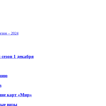
езон – 2024
сезон 1 декабря
рцию
в
ание карт «Мир»
ные визы