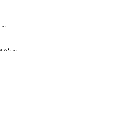
й …
оне. С …