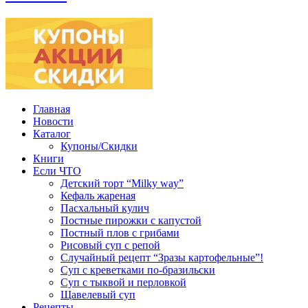
Главная
Новости
Каталог
Купоны/Скидки
Книги
Если ЧТО
Детский торт “Milky way”
Кефаль жареная
Пасхальный кулич
Постные пирожки с капустой
Постный плов с грибами
Рисовый суп с репой
Случайный рецепт “Зразы картофельные”!
Суп с креветками по-бразильски
Суп с тыквой и перловкой
Щавелевый суп
Рецепты