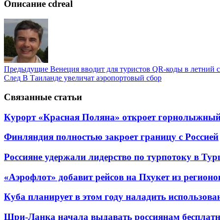
Описание cdreal
Предыдущие
Венеция вводит для туристов QR-коды в летний с
След
В Таиланде увеличат аэропортовый сбор
Связанные статьи
Курорт «Красная Поляна» откроет горнолыжный 
Финляндия полностью закроет границу с Россией
Россияне удержали лидерство по турпотоку в Ту
«Аэрофлот» добавит рейсов на Пхукет из регионо
Куба планирует в этом году наладить использов
Шри-Ланка начала выдавать россиянам бесплат