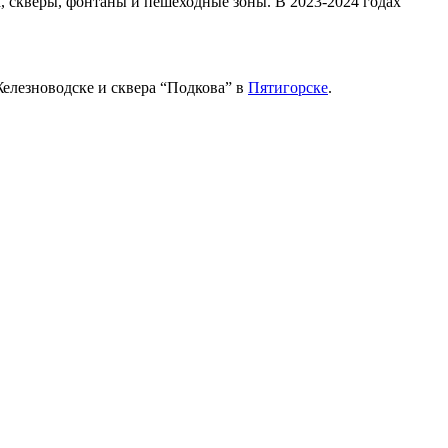
, скверы, фонтаны и пешеходные зоны. В 2023-2024 годах
елезноводске и сквера “Подкова” в
Пятигорске
.