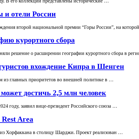
ду. В его коллекции представлены исторические …
 и отели России
аждения второй национальной премии “Горы России”, на которо
фию курортного сбора
няли решение о расширении географии курортного сбора в реги
 туристов вхождение Кипра в Шенген
м из главных приоритетов во внешней политике в …
 может достичь 2,5 млн человек
2024 году, заявил вице-президент Российского союза …
Rest Area
и из Хорфаккана в столицу Шарджи. Проект реализован …