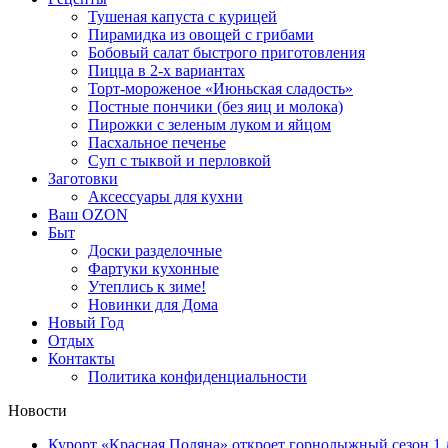
Тушеная капуста с курицей
Пирамидка из овощей с грибами
Бобовый салат быстрого приготовления
Пицца в 2-х вариантах
Торт-мороженое «Июньская сладость»
Постные пончики (без яиц и молока)
Пирожки с зеленым луком и яйцом
Пасхальное печенье
Суп с тыквой и перловкой
Заготовки
Аксессуары для кухни
Ваш OZON
Быт
Доски разделочные
Фартуки кухонные
Утеплись к зиме!
Новинки для Дома
Новый Год
Отдых
Контакты
Политика конфиденциальности
Новости
Курорт «Красная Поляна» откроет горнолыжный сезон 1 