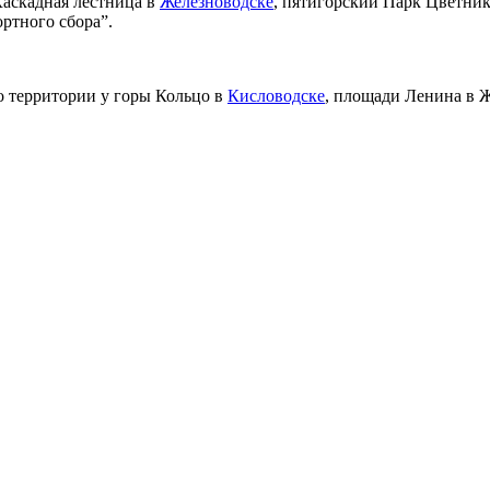
Каскадная лестница в
Железноводске
, пятигорский Парк Цветник
ртного сбора”.
о территории у горы Кольцо в
Кисловодске
, площади Ленина в Ж