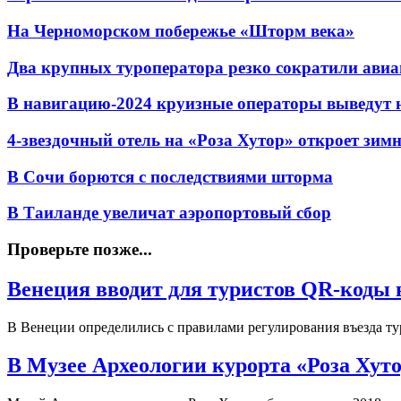
На Черноморском побережье «Шторм века»
Два крупных туроператора резко сократили авиа
В навигацию-2024 круизные операторы выведут н
4-звездочный отель на «Роза Хутор» откроет зим
В Сочи борются с последствиями шторма
В Таиланде увеличат аэропортовый сбор
Проверьте позже...
Венеция вводит для туристов QR-коды в
В Венеции определились с правилами регулирования въезда т
В Музее Археологии курорта «Роза Хут