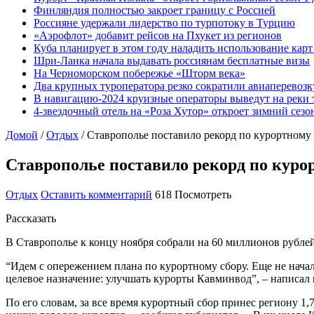
Финляндия полностью закроет границу с Россией
Россияне удержали лидерство по турпотоку в Турцию
«Аэрофлот» добавит рейсов на Пхукет из регионов
Куба планирует в этом году наладить использование кар
Шри-Ланка начала выдавать россиянам бесплатные визы
На Черноморском побережье «Шторм века»
Два крупных туроператора резко сократили авиаперевозк
В навигацию-2024 круизные операторы выведут на реки 
4-звездочный отель на «Роза Хутор» откроет зимний сез
Домой
/
Отдых
/
Ставрополье поставило рекорд по курортному
Ставрополье поставило рекорд по куро
Отдых
Оставить комментарий
618 Посмотреть
Рассказать
В Ставрополье к концу ноября собрали на 60 миллионов рублей
“Идем с опережением плана по курортному сбору. Еще не начал
целевое назначение: улучшать курорты Кавминвод”, – написал 
По его словам, за все время курортный сбор принес региону 1