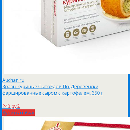
Auchan.ru
Зразы куриные СытоЕдов По-Деревенски
фаршированные сыром с картофелем, 350 г
240 руб.
Купить сейчас