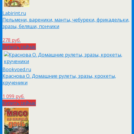
Labirint.ru
Пельмени, вареники, манты, чебуреки, фрикадельки,
зразы, беляши, пончики
278 руб.
Купить сейчас
Bookvoed.ru
Краснова О. Домашние рулеты, зразы, крокеты,
крученики
1 099 руб.
Купить сейчас