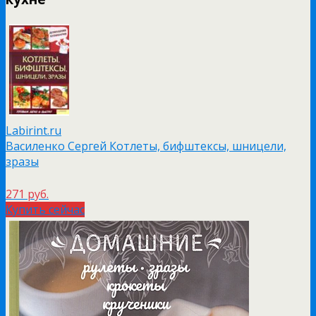
Labirint.ru
Василенко Сергей Котлеты, бифштексы, шницели,
зразы
271 руб.
Купить сейчас