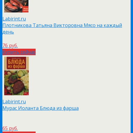
Labirint.ru
Плотникова Татьяна Викторовна Мясо на каждый
день
76 руб.
Купить сейчас
Labirint.ru
Мурас Иоланта Блюда из фарша
65 руб.