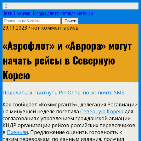
Ножи, Ножички, Товары для приготовления пищи
29.11.2023 • нет комментариев
«Аэрофлот» и «Аврора» могут
начать рейсы в Северную
Корею
Поделиться
Твитнуть
Pin
Отпр. по эл. почте
SMS
Как сообщает «КоммерсантЪ», делегация Росавиации
на минувшей неделе посетила
Северную Корею
для
согласования с управлением гражданской авиации
КНДР организации рейсов российских перевозчиков
в
Пхеньян
. Предложение оценить готовность к
таким перевозкам, по данным издания, получил