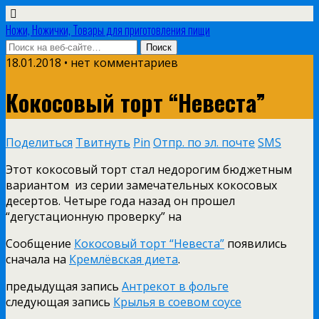
Ножи, Ножички, Товары для приготовления пищи
18.01.2018 • нет комментариев
Кокосовый торт “Невеста”
Поделиться
Твитнуть
Pin
Отпр. по эл. почте
SMS
Этот кокосовый торт стал недорогим бюджетным
вариантом из серии замечательных кокосовых
десертов. Четыре года назад он прошел
“дегустационную проверку” на
Сообщение
Кокосовый торт “Невеста”
появились
сначала на
Кремлёвская диета
.
предыдущая запись
Антрекот в фольге
следующая запись
Крылья в соевом соусе