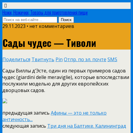
Ножи, Ножички, Товары для приготовления пищи
29.11.2023 • нет комментариев
Сады чудес — Тиволи
Поделиться
Твитнуть
Pin
Отпр. по эл. почте
SMS
Сады Виллы д’Эсте, один из первых примеров садов
чудес (giardini delle meraviglie), которые впоследствии
послужили моделью для других европейских
дворцовых садов.
предыдущая запись
Афины — это не только
античность...
следующая запись
Три дня на Балтике. Калининград