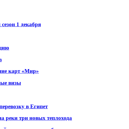
сезон 1 декабря
рцию
в
ание карт «Мир»
ные визы
перевозку в Египет
а реки три новых теплохода