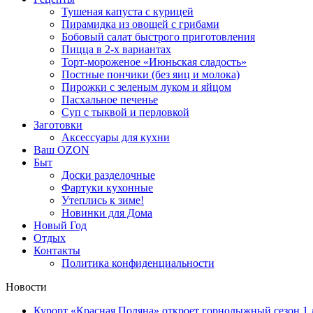
Тушеная капуста с курицей
Пирамидка из овощей с грибами
Бобовый салат быстрого приготовления
Пицца в 2-х вариантах
Торт-мороженое «Июньская сладость»
Постные пончики (без яиц и молока)
Пирожки с зеленым луком и яйцом
Пасхальное печенье
Суп с тыквой и перловкой
Заготовки
Аксессуары для кухни
Ваш OZON
Быт
Доски разделочные
Фартуки кухонные
Утеплись к зиме!
Новинки для Дома
Новый Год
Отдых
Контакты
Политика конфиденциальности
Новости
Курорт «Красная Поляна» откроет горнолыжный сезон 1 