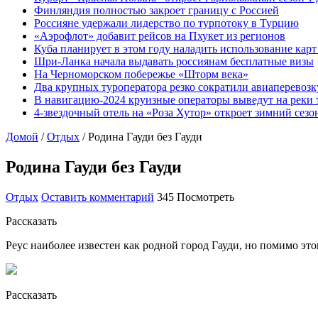
Финляндия полностью закроет границу с Россией
Россияне удержали лидерство по турпотоку в Турцию
«Аэрофлот» добавит рейсов на Пхукет из регионов
Куба планирует в этом году наладить использование кар
Шри-Ланка начала выдавать россиянам бесплатные визы
На Черноморском побережье «Шторм века»
Два крупных туроператора резко сократили авиаперевозк
В навигацию-2024 круизные операторы выведут на реки 
4-звездочный отель на «Роза Хутор» откроет зимний сез
Домой
/
Отдых
/
Родина Гауди без Гауди
Родина Гауди без Гауди
Отдых
Оставить комментарий
345 Посмотреть
Рассказать
Реус наиболее известен как родной город Гауди, но помимо эт
Рассказать