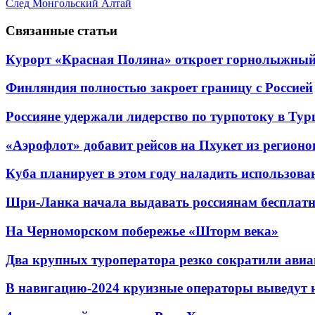
След
Монгольский Алтай
Связанные статьи
Курорт «Красная Поляна» откроет горнолыжный 
Финляндия полностью закроет границу с Россией
Россияне удержали лидерство по турпотоку в Ту
«Аэрофлот» добавит рейсов на Пхукет из регионо
Куба планирует в этом году наладить использов
Шри-Ланка начала выдавать россиянам бесплат
На Черноморском побережье «Шторм века»
Два крупных туроператора резко сократили авиа
В навигацию-2024 круизные операторы выведут н