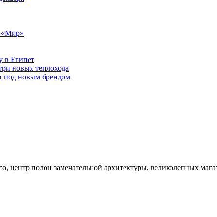
т «Мир»
у в Египет
три новых теплохода
он под новым брендом
ого, центр полон замечательной архитектуры, великолепных маг