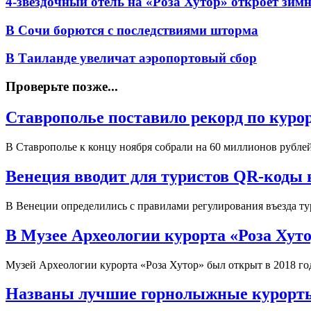
4-звездочный отель на «Роза Хутор» откроет зим
В Сочи борются с последствиями шторма
В Таиланде увеличат аэропортовый сбор
Проверьте позже...
Ставрополье поставило рекорд по куро
В Ставрополье к концу ноября собрали на 60 миллионов рубле
Венеция вводит для туристов QR-коды в
В Венеции определились с правилами регулирования въезда т
В Музее Археологии курорта «Роза Хут
Музей Археологии курорта «Роза Хутор» был открыт в 2018 го
Названы лучшие горнолыжные курорты