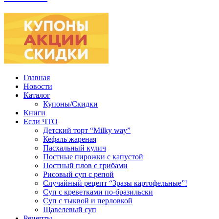
Главная
Новости
Каталог
Купоны/Скидки
Книги
Если ЧТО
Детский торт “Milky way”
Кефаль жареная
Пасхальный кулич
Постные пирожки с капустой
Постный плов с грибами
Рисовый суп с репой
Случайный рецепт “Зразы картофельные”!
Суп с креветками по-бразильски
Суп с тыквой и перловкой
Щавелевый суп
Рецепты