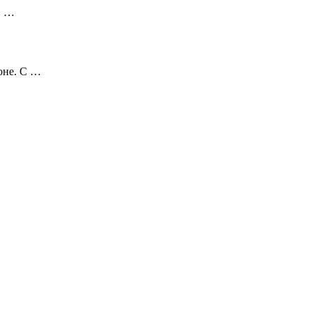
й …
оне. С …