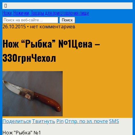
Ножи, Ножички, Товары для приготовления пищи
26.10.2015 • нет комментариев
Нож “Рыбка” №1Цена –
330грнЧехол
Поделиться
Твитнуть
Pin
Отпр. по эл. почте
SMS
Нож "Рыбка" №1