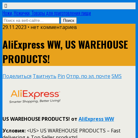
Ножи, Ножички, Товары для приготовления пищи
29.11.2023 • нет комментариев
AliExpress WW, US WAREHOUSE
PRODUCTS!
Поделиться
Твитнуть
Pin
Отпр. по эл. почте
SMS
US WAREHOUSE PRODUCTS! от
AliExpress WW
Условия:
<US> US WAREHOUSE PRODUCTS – Fast
delivering + Top Seller products!