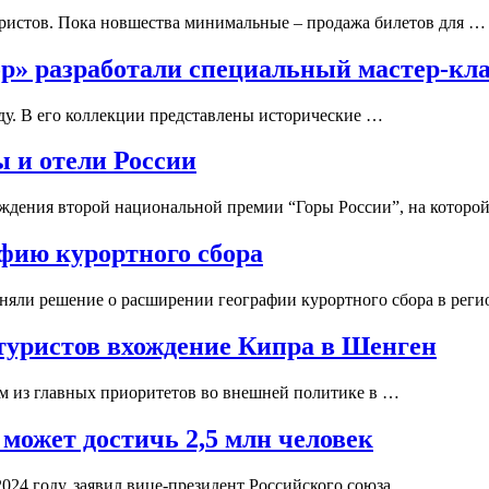
уристов. Пока новшества минимальные – продажа билетов для …
ор» разработали специальный мастер-кл
ду. В его коллекции представлены исторические …
 и отели России
аждения второй национальной премии “Горы России”, на которо
фию курортного сбора
няли решение о расширении географии курортного сбора в реги
 туристов вхождение Кипра в Шенген
м из главных приоритетов во внешней политике в …
 может достичь 2,5 млн человек
2024 году, заявил вице-президент Российского союза …