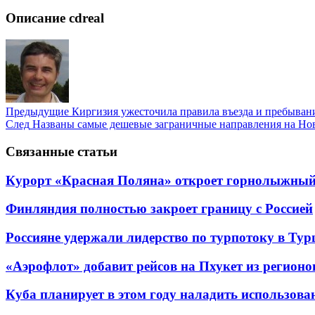
Описание cdreal
Предыдущие
Киргизия ужесточила правила въезда и пребыван
След
Названы самые дешевые заграничные направления на Но
Связанные статьи
Курорт «Красная Поляна» откроет горнолыжный 
Финляндия полностью закроет границу с Россией
Россияне удержали лидерство по турпотоку в Ту
«Аэрофлот» добавит рейсов на Пхукет из регионо
Куба планирует в этом году наладить использов