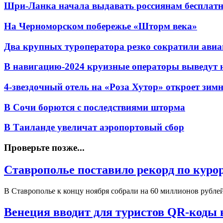
Шри-Ланка начала выдавать россиянам бесплат
На Черноморском побережье «Шторм века»
Два крупных туроператора резко сократили авиа
В навигацию-2024 круизные операторы выведут н
4-звездочный отель на «Роза Хутор» откроет зим
В Сочи борются с последствиями шторма
В Таиланде увеличат аэропортовый сбор
Проверьте позже...
Ставрополье поставило рекорд по куро
В Ставрополье к концу ноября собрали на 60 миллионов рубле
Венеция вводит для туристов QR-коды в