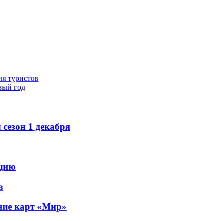
ия туристов
вый год
сезон 1 декабря
рцию
в
ание карт «Мир»