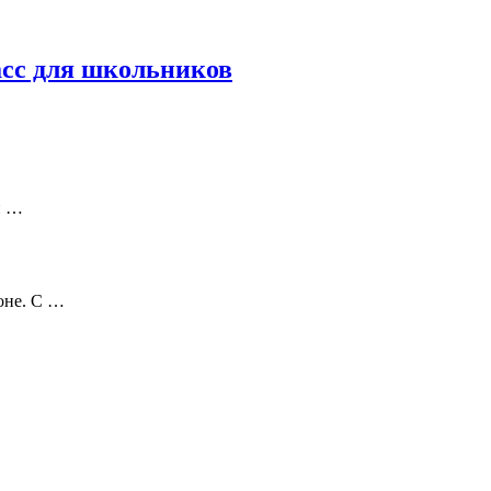
асс для школьников
й …
оне. С …