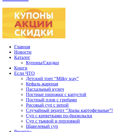
Главная
Новости
Каталог
Купоны/Скидки
Книги
Если ЧТО
Детский торт “Milky way”
Кефаль жареная
Пасхальный кулич
Постные пирожки с капустой
Постный плов с грибами
Рисовый суп с репой
Случайный рецепт “Зразы картофельные”!
Суп с креветками по-бразильски
Суп с тыквой и перловкой
Щавелевый суп
Рецепты