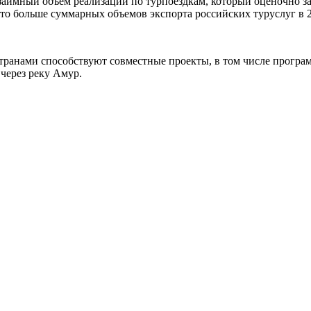
заимный объем реализации по турпоездкам, который оценочно за
 что больше суммарных объемов экспорта российских туруслуг в
странами способствуют совместные проекты, в том числе програм
через реку Амур.