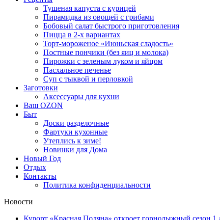
Тушеная капуста с курицей
Пирамидка из овощей с грибами
Бобовый салат быстрого приготовления
Пицца в 2-х вариантах
Торт-мороженое «Июньская сладость»
Постные пончики (без яиц и молока)
Пирожки с зеленым луком и яйцом
Пасхальное печенье
Суп с тыквой и перловкой
Заготовки
Аксессуары для кухни
Ваш OZON
Быт
Доски разделочные
Фартуки кухонные
Утеплись к зиме!
Новинки для Дома
Новый Год
Отдых
Контакты
Политика конфиденциальности
Новости
Курорт «Красная Поляна» откроет горнолыжный сезон 1 