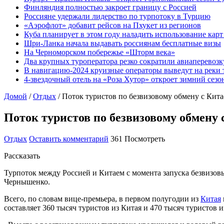
Финляндия полностью закроет границу с Россией
Россияне удержали лидерство по турпотоку в Турцию
«Аэрофлот» добавит рейсов на Пхукет из регионов
Куба планирует в этом году наладить использование кар
Шри-Ланка начала выдавать россиянам бесплатные визы
На Черноморском побережье «Шторм века»
Два крупных туроператора резко сократили авиаперевозк
В навигацию-2024 круизные операторы выведут на реки 
4-звездочный отель на «Роза Хутор» откроет зимний сез
Домой
/
Отдых
/
Поток туристов по безвизовому обмену с Кита
Поток туристов по безвизовому обмену 
Отдых
Оставить комментарий
361 Посмотреть
Рассказать
Турпоток между Россией и Китаем с момента запуска безвизов
Чернышенко.
Всего, по словам вице-премьера, в первом полугодии из
Китая
составляет 360 тысяч туристов из Китая и 470 тысяч туристов