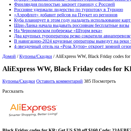
Финляндия полностью закроет границу с Россией
Россияне удержали лидерство по турпотоку в Турцию
«Аэрофлот» добавит рейсов на Пхукет из регионов
Куба планирует в этом году наладить использование кар
Шри-Ланка начала выдавать россиянам бесплатные визы
На Черноморском побережье «Шторм века»
Два крупных туроператора резко сократили авиаперевозк
В навигацию-2024 круизные операторы выведут на реки 
4-звездочный отель на «Роза Хутор» откроет зимний сез
Домой
/
Купоны/Скидки
/
AliExpress WW, Black Friday codes fo
AliExpress WW, Black Friday codes for K
Купоны/Скидки
Оставить комментарий
385 Посмотреть
Рассказать
Black Friday codes for KR: Get US $20 off $160 Code: 23AEBF