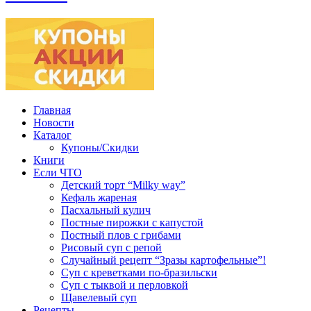
Главная
Новости
Каталог
Купоны/Скидки
Книги
Если ЧТО
Детский торт “Milky way”
Кефаль жареная
Пасхальный кулич
Постные пирожки с капустой
Постный плов с грибами
Рисовый суп с репой
Случайный рецепт “Зразы картофельные”!
Суп с креветками по-бразильски
Суп с тыквой и перловкой
Щавелевый суп
Рецепты