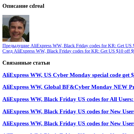
Описание cdreal
Предыдущие
AliExpress WW, Black Friday codes for KR: Get US
След
AliExpress WW, Black Friday codes for KR: Get US $10 off
Связанные статьи
AliExpress WW, US Cyber Monday special code get 
AliExpress WW, Global BF&Cyber Monday NEW Prom
AliExpress WW, Black Friday US codes for All Users
AliExpress WW, Black Friday US codes for New Use
AliExpress WW, Black Friday US codes for New Use