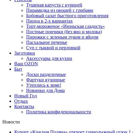
Тушеная капуста с курицей
Пирамидка из овощей с грибами
Бобовый салат быстрого приготовления
Пицца в 2-х вариантах
Торт-мороженое «Июньская сладость»
Постные пончики (без яиц и молока)
Пирожки с зеленым луком и яйцом
Пасхальное печенье
Суп с тыквой и перловкой
Заготовки
Аксессуары для кухни
Ваш OZON
Быт
Доски разделочные
Фартуки кухонные
Утеплись к зиме!
Новинки для Дома
Новый Год
Отдых
Контакты
Политика конфиденциальности
Новости
Курорт «Красная Поляна» откроет горнолыжный сезон 1 