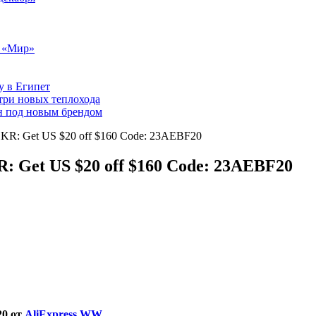
т «Мир»
у в Египет
три новых теплохода
он под новым брендом
r KR: Get US $20 off $160 Code: 23AEBF20
R: Get US $20 off $160 Code: 23AEBF20
20 от
AliExpress WW