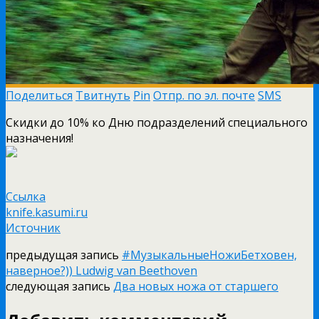
Поделиться
Твитнуть
Pin
Отпр. по эл. почте
SMS
Скидки до 10% ко Дню подразделений специального
назначения!
Ссылка
knife.kasumi.ru
Источник
предыдущая запись
#МузыкальныеНожиБетховен,
наверное?)) Ludwig van Beethoven
следующая запись
Два новых ножа от старшего