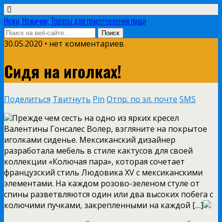
Ножи, Ножички, Товары для приготовления пищи
30.05.2020 • нет комментариев
Сидя на иголках!
Поделиться
Твитнуть
Pin
Отпр. по эл. почте
SMS
Прежде чем сесть на одно из ярких кресел
Валентины Гонсалес Волер, взгляните на покрытое
иголками сиденье. Мексиканский дизайнер
разработала мебель в стиле кактусов для своей
коллекции «Колючая пара», которая сочетает
французский стиль Людовика XV с мексиканскими
элементами.
На каждом розово-зеленом стуле от
спины разветвляются один или два высоких побега с
колючими пучками, закрепленными на каждой […]