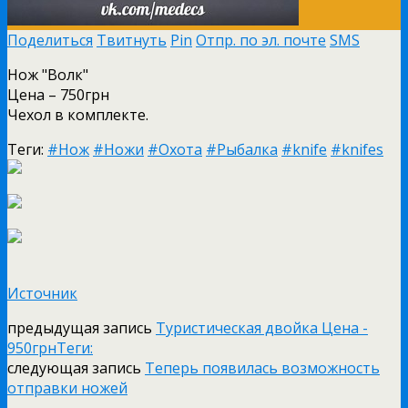
Поделиться
Твитнуть
Pin
Отпр. по эл. почте
SMS
Нож "Волк"
Цена – 750грн
Чехол в комплекте.
Теги:
#Нож
#Ножи
#Охота
#Рыбалка
#knife
#knifes
Источник
предыдущая запись
Туристическая двойка Цена -
950грнТеги:
следующая запись
Теперь появилась возможность
отправки ножей