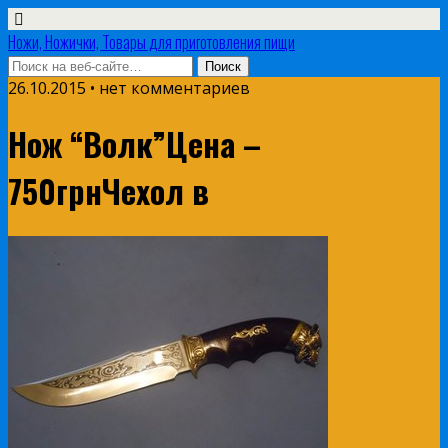
Ножи, Ножички, Товары для приготовления пищи
26.10.2015 • нет комментариев
Нож “Волк”Цена –
750грнЧехол в