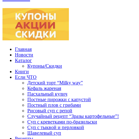
Главная
Новости
Каталог
Купоны/Скидки
Книги
Если ЧТО
Детский торт “Milky way”
Кефаль жареная
Пасхальный кулич
Постные пирожки с капустой
Постный плов с грибами
Рисовый суп с репой
Случайный рецепт “Зразы картофельные”!
Суп с креветками по-бразильски
Суп с тыквой и перловкой
Щавелевый суп
Рецепты