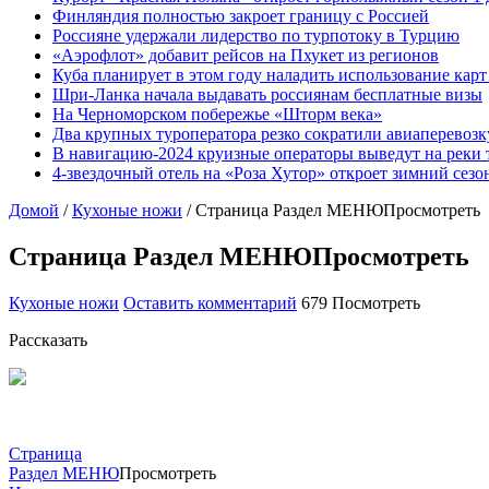
Финляндия полностью закроет границу с Россией
Россияне удержали лидерство по турпотоку в Турцию
«Аэрофлот» добавит рейсов на Пхукет из регионов
Куба планирует в этом году наладить использование кар
Шри-Ланка начала выдавать россиянам бесплатные визы
На Черноморском побережье «Шторм века»
Два крупных туроператора резко сократили авиаперевозк
В навигацию-2024 круизные операторы выведут на реки 
4-звездочный отель на «Роза Хутор» откроет зимний сез
Домой
/
Кухоные ножи
/
Страница Раздел МЕНЮПросмотреть
Страница Раздел МЕНЮПросмотреть
Кухоные ножи
Оставить комментарий
679 Посмотреть
Рассказать
Страница
Раздел МЕНЮ
Просмотреть