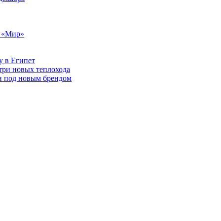
т «Мир»
у в Египет
три новых теплохода
он под новым брендом