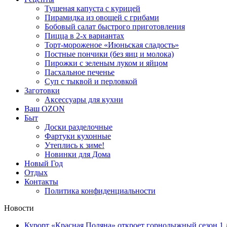
Тушеная капуста с курицей
Пирамидка из овощей с грибами
Бобовый салат быстрого приготовления
Пицца в 2-х вариантах
Торт-мороженое «Июньская сладость»
Постные пончики (без яиц и молока)
Пирожки с зеленым луком и яйцом
Пасхальное печенье
Суп с тыквой и перловкой
Заготовки
Аксессуары для кухни
Ваш OZON
Быт
Доски разделочные
Фартуки кухонные
Утеплись к зиме!
Новинки для Дома
Новый Год
Отдых
Контакты
Политика конфиденциальности
Новости
Курорт «Красная Поляна» откроет горнолыжный сезон 1 