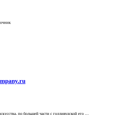
точник
ompany.ru
кусства, по большей части с голливудской его …