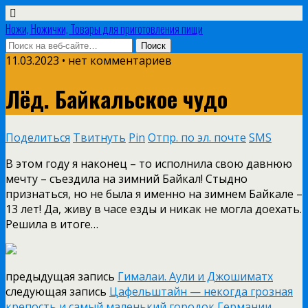
Ножи, Ножички, Товары для приготовления пищи
11.03.2023 • нет комментариев
Лёд. Байкальское чудо
Поделиться
Твитнуть
Pin
Отпр. по эл. почте
SMS
В этом году я наконец – то исполнила свою давнюю
мечту – съездила на зимний Байкал! Стыдно
признаться, но не была я именно на зимнем Байкале –
13 лет! Да, живу в часе езды и никак не могла доехать.
Решила в итоге…
предыдущая запись
Гималаи. Аули и Джошиматх
следующая запись
Цафельштайн — некогда грозная
крепость и самый маленький городок Германии