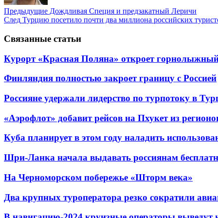
Предыдущие
Дождливая Специя и предзакатный Леричи
След
Турцию посетило почти два миллиона российских турист
Связанные статьи
Курорт «Красная Поляна» откроет горнолыжный 
Финляндия полностью закроет границу с Россией
Россияне удержали лидерство по турпотоку в Ту
«Аэрофлот» добавит рейсов на Пхукет из регионо
Куба планирует в этом году наладить использов
Шри-Ланка начала выдавать россиянам бесплат
На Черноморском побережье «Шторм века»
Два крупных туроператора резко сократили авиа
В навигацию-2024 круизные операторы выведут н