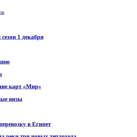
ов
сезон 1 декабря
рцию
в
ание карт «Мир»
ные визы
перевозку в Египет
а реки три новых теплохода