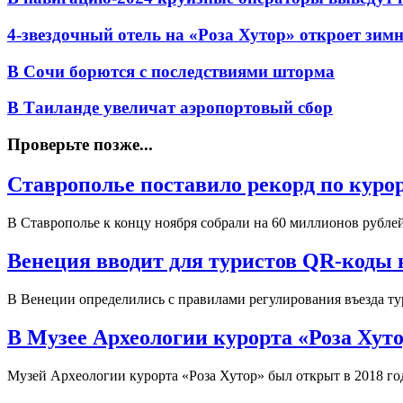
4-звездочный отель на «Роза Хутор» откроет зим
В Сочи борются с последствиями шторма
В Таиланде увеличат аэропортовый сбор
Проверьте позже...
Ставрополье поставило рекорд по куро
В Ставрополье к концу ноября собрали на 60 миллионов рубле
Венеция вводит для туристов QR-коды в
В Венеции определились с правилами регулирования въезда т
В Музее Археологии курорта «Роза Хут
Музей Археологии курорта «Роза Хутор» был открыт в 2018 го