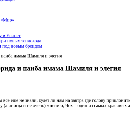
т «Мир»
у в Египет
три новых теплохода
он под новым брендом
и наиба имама Шамиля и элегия
мюрида и наиба имама Шамиля и элегия
 все еще не знали, будет ли нам на завтра где голову приклони
 (а иногда и не очень) мнению, Чох – один из самых красивых ау