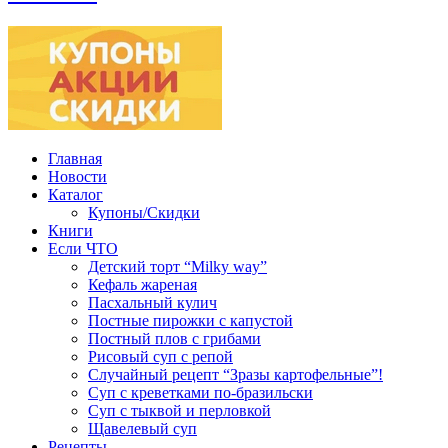
Главная
Новости
Каталог
Купоны/Скидки
Книги
Если ЧТО
Детский торт “Milky way”
Кефаль жареная
Пасхальный кулич
Постные пирожки с капустой
Постный плов с грибами
Рисовый суп с репой
Случайный рецепт “Зразы картофельные”!
Суп с креветками по-бразильски
Суп с тыквой и перловкой
Щавелевый суп
Рецепты