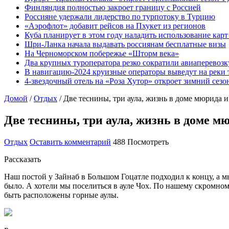
Финляндия полностью закроет границу с Россией
Россияне удержали лидерство по турпотоку в Турцию
«Аэрофлот» добавит рейсов на Пхукет из регионов
Куба планирует в этом году наладить использование кар
Шри-Ланка начала выдавать россиянам бесплатные визы
На Черноморском побережье «Шторм века»
Два крупных туроператора резко сократили авиаперевозк
В навигацию-2024 круизные операторы выведут на реки 
4-звездочный отель на «Роза Хутор» откроет зимний сез
Домой
/
Отдых
/
Две теснины, три аула, жизнь в доме мюрида 
Две теснины, три аула, жизнь в доме 
Отдых
Оставить комментарий
488 Посмотреть
Рассказать
Наш постой у Зайнаб в Большом Гоцатле подходил к концу, а мы
было. А хотели мы поселиться в ауле Чох. По нашему скромному
быть расположены горные аулы.