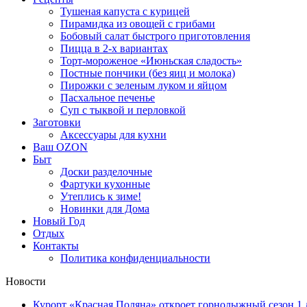
Тушеная капуста с курицей
Пирамидка из овощей с грибами
Бобовый салат быстрого приготовления
Пицца в 2-х вариантах
Торт-мороженое «Июньская сладость»
Постные пончики (без яиц и молока)
Пирожки с зеленым луком и яйцом
Пасхальное печенье
Суп с тыквой и перловкой
Заготовки
Аксессуары для кухни
Ваш OZON
Быт
Доски разделочные
Фартуки кухонные
Утеплись к зиме!
Новинки для Дома
Новый Год
Отдых
Контакты
Политика конфиденциальности
Новости
Курорт «Красная Поляна» откроет горнолыжный сезон 1 