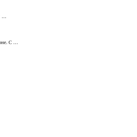
й …
оне. С …