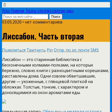
Ножи, Ножички, Товары для приготовления пищи
03.05.2020 • нет комментариев
Лиссабон. Часть вторая
Поделиться
Твитнуть
Pin
Отпр. по эл. почте
SMS
Лиссабон — это старинная библиотека с
бесконечными холмами-полками, на которых
бережно, словно книги с разноцветными корешками,
расставлены дома. Одни совсем обветшавшие,
другие — ухоженные, с глянцевой плиткой на
обложках. Толстые, тонкие, с характером и
доносящимися из окон ароматами еды.
предыдущая запись
Обезьяны и медведи острова