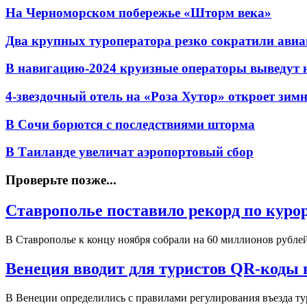
На Черноморском побережье «Шторм века»
Два крупных туроператора резко сократили авиа
В навигацию-2024 круизные операторы выведут н
4-звездочный отель на «Роза Хутор» откроет зим
В Сочи борются с последствиями шторма
В Таиланде увеличат аэропортовый сбор
Проверьте позже...
Ставрополье поставило рекорд по куро
В Ставрополье к концу ноября собрали на 60 миллионов рубле
Венеция вводит для туристов QR-коды в
В Венеции определились с правилами регулирования въезда т