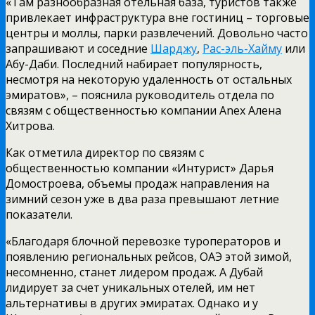
«Там разнообразная отельная база, туристов также
привлекает инфраструктура вне гостиниц – торговые
центры и моллы, парки развлечений. Довольно часто
запрашивают и соседние
Шарджу
,
Рас-эль-Хайму
или
Абу-Даби. Последний набирает популярность,
несмотря на некоторую удаленность от остальных
эмиратов», – пояснила руководитель отдела по
связям с общественностью компании Anex Алена
Хитрова.
Как отметила директор по связям с
общественностью компании «Интурист» Дарья
Домостроева, объемы продаж направления на
зимний сезон уже в два раза превышают летние
показатели.
«Благодаря блочной перевозке туроператоров и
появлению региональных рейсов, ОАЭ этой зимой,
несомненно, станет лидером продаж. А Дубай
лидирует за счет уникальных отелей, им нет
альтернативы в других эмиратах. Однако и у