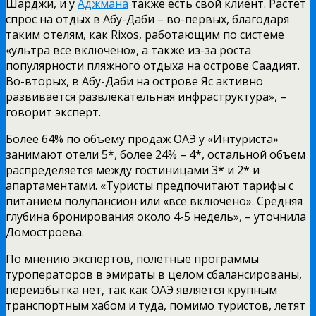
Шарджи, и у
Аджмана
также есть свой клиент. Растет
спрос на отдых в Абу-Даби – во-первых, благодаря
таким отелям, как Rixos, работающим по системе
«ультра все включено», а также из-за роста
популярности пляжного отдыха на острове Саадият.
Во-вторых, в Абу-Даби на острове Яс активно
развивается развлекательная инфраструктура», –
говорит эксперт.
Более 64% по объему продаж ОАЭ у «Интуриста»
занимают отели 5*, более 24% – 4*, остальной объем
распределяется между гостиницами 3* и 2* и
апартаментами. «Туристы предпочитают тарифы с
питанием полупансион или «все включено». Средняя
глубина бронирования около 4-5 недель», – уточнила
Домостроева.
По мнению экспертов, полетные программы
туроператоров в эмираты в целом сбалансированы,
переизбытка нет, так как ОАЭ является крупным
транспортным хабом и туда, помимо туристов, летят