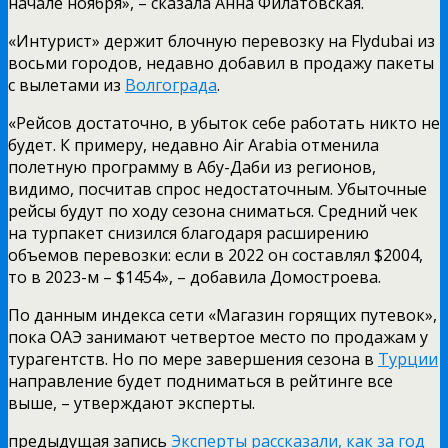
начале ноября», – сказала Анна Филатовская.
«Интурист» держит блочную перевозку на Flydubai из
восьми городов, недавно добавил в продажу пакеты
с вылетами из
Волгограда
.
«Рейсов достаточно, в убыток себе работать никто не
будет. К примеру, недавно Air Arabia отменила
полетную программу в Абу-Даби из регионов,
видимо, посчитав спрос недостаточным. Убыточные
рейсы будут по ходу сезона сниматься. Средний чек
на турпакет снизился благодаря расширению
объемов перевозки: если в 2022 он составлял $2004,
то в 2023-м – $1454», – добавила Домостроева.
По данным индекса сети «Магазин горящих путевок»,
пока ОАЭ занимают четвертое место по продажам у
турагентств. Но по мере завершения сезона в
Турции
направление будет подниматься в рейтинге все
выше, – утверждают эксперты.
предыдущая запись
Эксперты рассказали, как за год