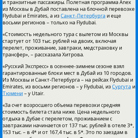
и транзитные пассажиры. Полетная программа Anex
из Москвы в Дубай поставлена на блочной перевозке
Flydubai и Emirates, а из
Санкт-Петербурга
и еще
восьми регионов – только на Flydubai.
«Стоимость недельного тура с вылетом из Москвы
стартует от 103 тыс. рублей на двоих, включая
перелет, проживание, завтраки, медстраховку и
трансфер», – рассказала Хитрова.
«Русский Экспресс» в осеннее-зимнем сезоне взял
гарантированные блоки мест в Дубай из 10 городов.
Из Москвы и Санкт-Петербурга – на рейсах Flydubai и
Emirates, из восьми регионов – у Flydubai, из
Сургута
и
Тюмени
– у Utair.
«За счет возросшего объема перевозки средняя
стоимость билета стала ниже. Цена недельного
отдыха в Дубае с перелетом, проживанием с
завтраками начинается от 137 тыс. рублей в отеле 3*,
153 тыс. – в 4* и от 167,4 тыс. в 5*. Это по заездам в