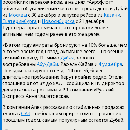
российских перевозчиков, а на днях «Аэрофлот»
объявил об увеличении частот до трех в день в Дубай
из
Москвы
с 30 декабря и запуске рейсов из
Казани
,
Екатеринбурга
и
Новосибирска
с 21 декабря.
Туроператоры отмечают, что продажи более
активны, чем годом ранее в это же время.
«В этом году эмираты бронируют на 10% больше, чем
в то же время год назад, активнее всего – на осенне-
зимний период. Помимо
Дубая
,
хорошо
востребованы
Абу-Даби
, Рас-эль-Хайма и
Фуджейра
.
Поездки планируют от 3 до 14 ночей, более
длительное пребывание берут крайне редко. Отели
спрашивают от 3* до 5*», – сообщила RTN директор
департамента рекламы и PR компании «Русский
Экспресс» Анна Филатовская.
В компании Anex рассказали о стабильных продажах
туров в
ОАЭ
с небольшим приростом по сравнению с
прошлым годом, самым популярным остается Дубай.