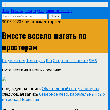
Ножи, Ножички, Товары для приготовления пищи
30.05.2020 • нет комментариев
Вместе весело шагать по
просторам
Поделиться
Твитнуть
Pin
Отпр. по эл. почте
SMS
Путешествия в новых реалиях.
предыдущая запись
Обаятельный сосед Люцерна
следующая запись
Северное лето, карамельный сыр
и треска. Норвегия