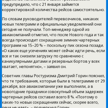
предупредило, что с 21 января займется
корректировкой количества рейсов самостоятельно.
По словам руководителей перевозчиков, никаких
новых телеграмм и официальных уведомлений они
сегодня не получали. Топ-менеджер одной из
авиакомпаний отметил, что после Нового года и так
всегда происходит сокращение зимних чартерных
программ на 15–20 % – поскольку пик сезона позади.
«О каких еще усечениях может сейчас идти речь, если
все и так снизили загрузку по сравнению с
каникулярными датами и резервных бортов у всех
хватает, непонятно», – заявил он.
Советник главы Ростуризма Дмитрий Горин пояснил,
что те требования, которые были в телеграмме от 29
декабря, все авиакомпании уже выполнили, а в
новогодние праздники совокупный объем задержек
чартерных рейсов составил всего 8 %. «Поэтому о
каких-то новых сокращениях сейчас, скорее всего,
речи не идет», – подчеркнул Горин.