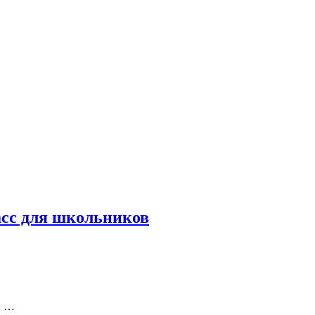
асс для школьников
й …