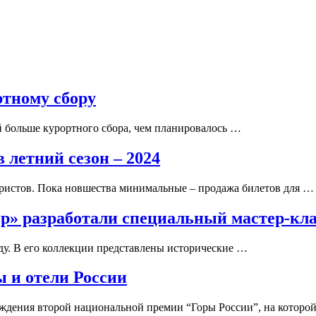
ртному сбору
й больше курортного сбора, чем планировалось …
 летний сезон – 2024
уристов. Пока новшества минимальные – продажа билетов для …
ор» разработали специальный мастер-кл
ду. В его коллекции представлены исторические …
 и отели России
аждения второй национальной премии “Горы России”, на которо