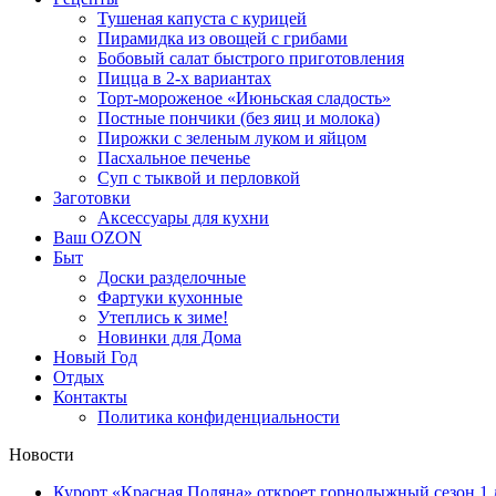
Тушеная капуста с курицей
Пирамидка из овощей с грибами
Бобовый салат быстрого приготовления
Пицца в 2-х вариантах
Торт-мороженое «Июньская сладость»
Постные пончики (без яиц и молока)
Пирожки с зеленым луком и яйцом
Пасхальное печенье
Суп с тыквой и перловкой
Заготовки
Аксессуары для кухни
Ваш OZON
Быт
Доски разделочные
Фартуки кухонные
Утеплись к зиме!
Новинки для Дома
Новый Год
Отдых
Контакты
Политика конфиденциальности
Новости
Курорт «Красная Поляна» откроет горнолыжный сезон 1 