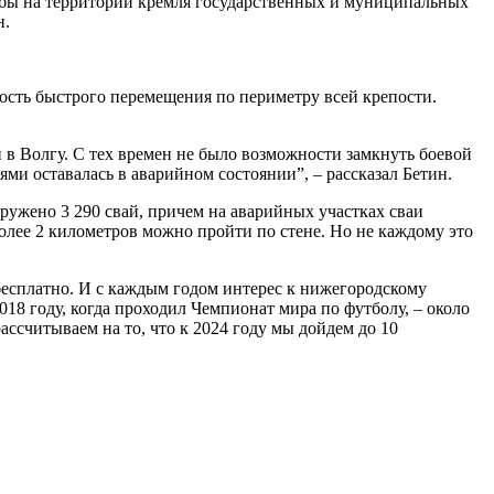
тобы на территории кремля государственных и муниципальных
н.
ость быстрого перемещения по периметру всей крепости.
 в Волгу. С тех времен не было возможности замкнуть боевой
ями оставалась в аварийном состоянии”, – рассказал Бетин.
ружено 3 290 свай, причем на аварийных участках сваи
олее 2 километров можно пройти по стене. Но не каждому это
бесплатно. И с каждым годом интерес к нижегородскому
2018 году, когда проходил Чемпионат мира по футболу, – около
ассчитываем на то, что к 2024 году мы дойдем до 10