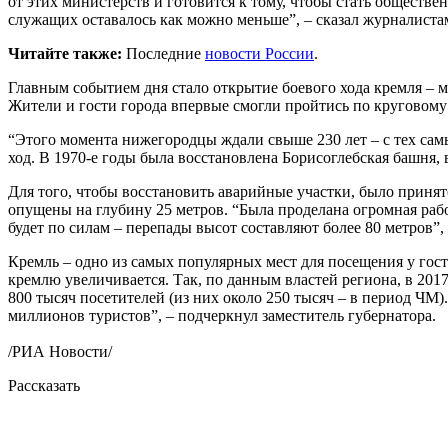
от этих министерств и готовится к тому, чтобы стать общест
служащих оставалось как можно меньше”, – сказал журналиста
Читайте также:
Последние
новости России
.
Главным событием дня стало открытие боевого хода кремля – 
Жители и гости города впервые смогли пройтись по круговому
“Этого момента нижегородцы ждали свыше 230 лет – с тех самы
ход. В 1970-е годы была восстановлена Борисоглебская башня, 
Для того, чтобы восстановить аварийные участки, было принят
опущены на глубину 25 метров. “Была проделана огромная раб
будет по силам – перепады высот составляют более 80 метров”,
Кремль – одно из самых популярных мест для посещения у гост
кремлю увеличивается. Так, по данным властей региона, в 2017
800 тысяч посетителей (из них около 250 тысяч – в период ЧМ)
миллионов туристов”, – подчеркнул заместитель губернатора.
/РИА Новости/
Рассказать