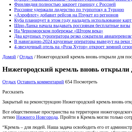
Финляндия полностью закроет границу с Россией
Россияне удержали лидерство по турпотоку в Турцию
«Аэрофлот» добавит рейсов на Пхукет из регионов
Куба планирует в этом году наладить использование кар
Шри-Ланка начала выдавать россиянам бесплатные визы
На Черноморском побережье «Шторм века»
Два крупных туроператора резко сократили авиаперевозк
В навигацию-2024 круизные операторы выведут на реки 
4-звездочный отель на «Роза Хутор» откроет зимний сез
Домой
/
Отдых
/
Нижегородский кремль вновь открыли для по
Нижегородский кремль вновь открыли 
Отдых
Оставить комментарий
654 Посмотреть
Рассказать
Закрытый на реконструкцию Нижегородский кремль вновь отк
Все общественные пространства на территории нижегородского 
летию
Нижнего Новгорода
. Пройти в Кремль могли только со
“Кремль – для людей. Наша задача освободить его от админис