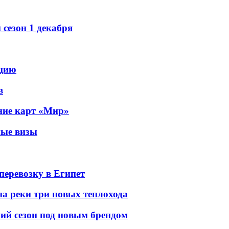
сезон 1 декабря
рцию
в
ание карт «Мир»
ные визы
перевозку в Египет
а реки три новых теплохода
ний сезон под новым брендом