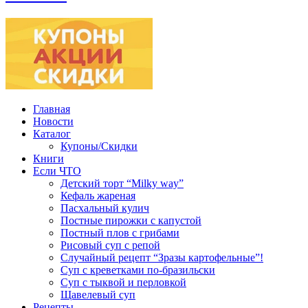
Главная
Новости
Каталог
Купоны/Скидки
Книги
Если ЧТО
Детский торт “Milky way”
Кефаль жареная
Пасхальный кулич
Постные пирожки с капустой
Постный плов с грибами
Рисовый суп с репой
Случайный рецепт “Зразы картофельные”!
Суп с креветками по-бразильски
Суп с тыквой и перловкой
Щавелевый суп
Рецепты