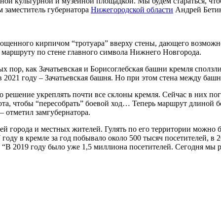
венной культурной и музейной площадкой. Мы будем стараться, ч
м заместитель губернатора
Нижегородской области
Андрей Бети
мощенного кирпичом “тротуара” вверху стены, дающего возможн
 маршруту по стене главного символа Нижнего Новгорода.
х пор, как Зачатьевская и Борисоглебская башни кремля сползли
в 2021 году – Зачатьевская башня. Но при этом стена между башн
о решение укреплять почти все склоны кремля. Сейчас в них пог
ота, чтобы “пересобрать” боевой ход… Теперь маршрут длиной б
 – отметил замгубернатора.
ей города и местных жителей. Гулять по его территории можно 
 году в кремле за год побывало около 500 тысяч посетителей, в 
. “В 2019 году было уже 1,5 миллиона посетителей. Сегодня мы р