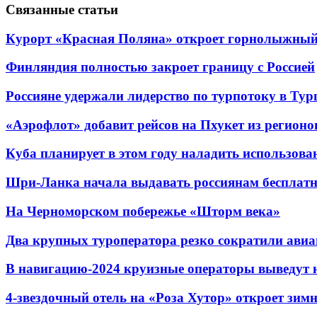
Связанные статьи
Курорт «Красная Поляна» откроет горнолыжный 
Финляндия полностью закроет границу с Россией
Россияне удержали лидерство по турпотоку в Ту
«Аэрофлот» добавит рейсов на Пхукет из регионо
Куба планирует в этом году наладить использов
Шри-Ланка начала выдавать россиянам бесплат
На Черноморском побережье «Шторм века»
Два крупных туроператора резко сократили авиа
В навигацию-2024 круизные операторы выведут н
4-звездочный отель на «Роза Хутор» откроет зим