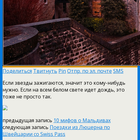
Поделиться
Твитнуть
Pin
Отпр. по эл. почте
SMS
Если звезды зажигаются, значит это кому-нибудь
нужно. Если на всем белом свете идет дождь, это
тоже не просто так.
предыдущая запись
10 мифов о Мальдивах
следующая запись
Поездки из Люцерна по
Швейцарии со Swiss Pass