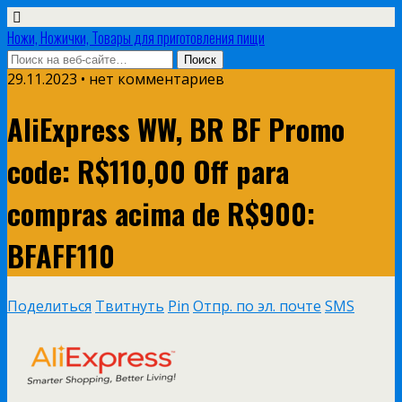
Ножи, Ножички, Товары для приготовления пищи
29.11.2023 • нет комментариев
AliExpress WW, BR BF Promo
code: R$110,00 Off para
compras acima de R$900:
BFAFF110
Поделиться
Твитнуть
Pin
Отпр. по эл. почте
SMS