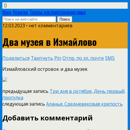
Ножи, Ножички, Товары для приготовления пищи
12.03.2023 • нет комментариев
Два музея в Измайлово
Поделиться
Твитнуть
Pin
Отпр. по эл. почте
SMS
Измайловский островок и два музея.
предыдущая запись
Три дня в октябре. День первый,
прогулка
следующая запись
Аланья. Средневековая крепость
Добавить комментарий