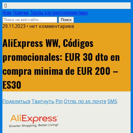
Ножи, Ножички, Товары для приготовления пищи
29.11.2023 • нет комментариев
AliExpress WW, Códigos
promocionales: EUR 30 dto en
compra minima de EUR 200 –
ES30
Поделиться
Твитнуть
Pin
Отпр. по эл. почте
SMS