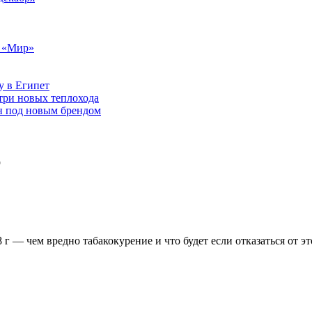
т «Мир»
у в Египет
три новых теплохода
он под новым брендом
г
 г — чем вредно табакокурение и что будет если отказаться от 