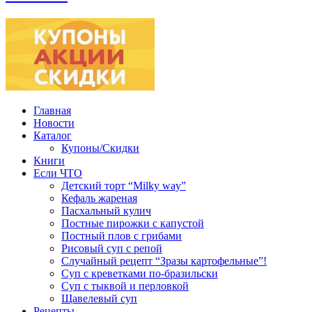
Главная
Новости
Каталог
Купоны/Скидки
Книги
Если ЧТО
Детский торт “Milky way”
Кефаль жареная
Пасхальный кулич
Постные пирожки с капустой
Постный плов с грибами
Рисовый суп с репой
Случайный рецепт “Зразы картофельные”!
Суп с креветками по-бразильски
Суп с тыквой и перловкой
Щавелевый суп
Рецепты