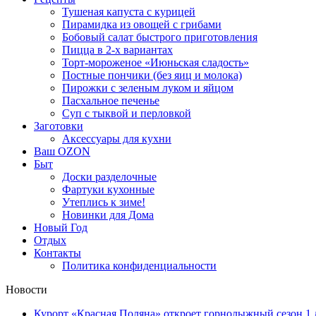
Тушеная капуста с курицей
Пирамидка из овощей с грибами
Бобовый салат быстрого приготовления
Пицца в 2-х вариантах
Торт-мороженое «Июньская сладость»
Постные пончики (без яиц и молока)
Пирожки с зеленым луком и яйцом
Пасхальное печенье
Суп с тыквой и перловкой
Заготовки
Аксессуары для кухни
Ваш OZON
Быт
Доски разделочные
Фартуки кухонные
Утеплись к зиме!
Новинки для Дома
Новый Год
Отдых
Контакты
Политика конфиденциальности
Новости
Курорт «Красная Поляна» откроет горнолыжный сезон 1 