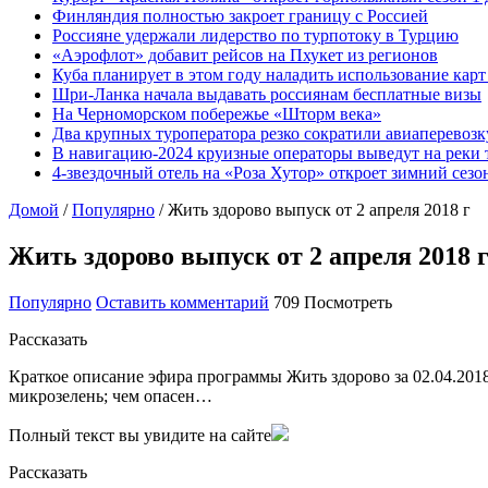
Финляндия полностью закроет границу с Россией
Россияне удержали лидерство по турпотоку в Турцию
«Аэрофлот» добавит рейсов на Пхукет из регионов
Куба планирует в этом году наладить использование кар
Шри-Ланка начала выдавать россиянам бесплатные визы
На Черноморском побережье «Шторм века»
Два крупных туроператора резко сократили авиаперевозк
В навигацию-2024 круизные операторы выведут на реки 
4-звездочный отель на «Роза Хутор» откроет зимний сез
Домой
/
Популярно
/
Жить здорово выпуск от 2 апреля 2018 г
Жить здорово выпуск от 2 апреля 2018 
Популярно
Оставить комментарий
709 Посмотреть
Рассказать
Краткое описание эфира программы Жить здорово за 02.04.2018
микрозелень; чем опасен…
Полный текст вы увидите на сайте
Рассказать