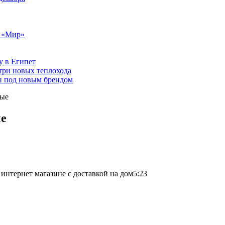
т «Мир»
у в Египет
три новых теплохода
он под новым брендом
ные
ые
нтернет магазине с доставкой на дом5:23