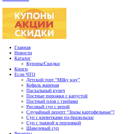
Главная
Новости
Каталог
Купоны/Скидки
Книги
Если ЧТО
Детский торт “Milky way”
Кефаль жареная
Пасхальный кулич
Постные пирожки с капустой
Постный плов с грибами
Рисовый суп с репой
Случайный рецепт “Зразы картофельные”!
Суп с креветками по-бразильски
Суп с тыквой и перловкой
Щавелевый суп
Рецепты