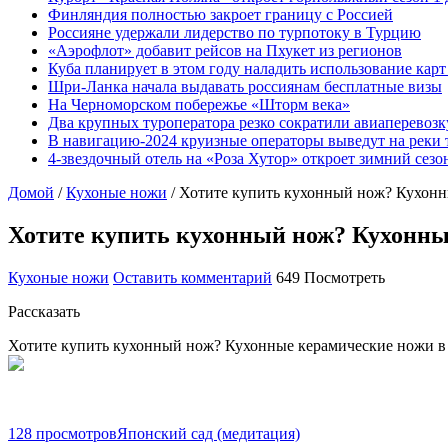
Финляндия полностью закроет границу с Россией
Россияне удержали лидерство по турпотоку в Турцию
«Аэрофлот» добавит рейсов на Пхукет из регионов
Куба планирует в этом году наладить использование кар
Шри-Ланка начала выдавать россиянам бесплатные визы
На Черноморском побережье «Шторм века»
Два крупных туроператора резко сократили авиаперевозк
В навигацию-2024 круизные операторы выведут на реки 
4-звездочный отель на «Роза Хутор» откроет зимний сез
Домой
/
Кухоные ножи
/
Хотите купить кухонный нож? Кухон
Хотите купить кухонный нож? Кухонн
Кухоные ножи
Оставить комментарий
649 Посмотреть
Рассказать
Хотите купить кухонный нож? Кухонные керамические ножи в и
128 просмотров
Японский сад (медитация)