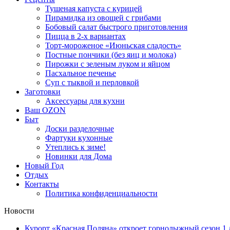
Тушеная капуста с курицей
Пирамидка из овощей с грибами
Бобовый салат быстрого приготовления
Пицца в 2-х вариантах
Торт-мороженое «Июньская сладость»
Постные пончики (без яиц и молока)
Пирожки с зеленым луком и яйцом
Пасхальное печенье
Суп с тыквой и перловкой
Заготовки
Аксессуары для кухни
Ваш OZON
Быт
Доски разделочные
Фартуки кухонные
Утеплись к зиме!
Новинки для Дома
Новый Год
Отдых
Контакты
Политика конфиденциальности
Новости
Курорт «Красная Поляна» откроет горнолыжный сезон 1 