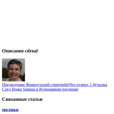
Описание cdreal
Предыдущие
Французский глинтвейнЧто нужно: 1 бутылка
След
Ножи Samura в Кулинарном поединке
Связанные статьи
молоко