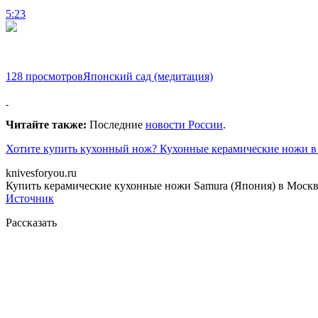
5:23
128 просмотров
Японский сад (медитация)
Читайте также:
Последние
новости России
.
Хотите купить кухонный нож? Кухонные керамические ножи в и
knivesforyou.ru
Купить керамические кухонные ножи Samura (Япония) в Москве
Источник
Рассказать