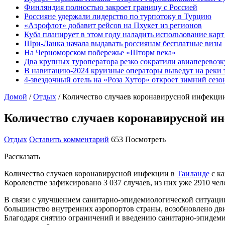
Финляндия полностью закроет границу с Россией
Россияне удержали лидерство по турпотоку в Турцию
«Аэрофлот» добавит рейсов на Пхукет из регионов
Куба планирует в этом году наладить использование кар
Шри-Ланка начала выдавать россиянам бесплатные визы
На Черноморском побережье «Шторм века»
Два крупных туроператора резко сократили авиаперевозк
В навигацию-2024 круизные операторы выведут на реки 
4-звездочный отель на «Роза Хутор» откроет зимний сез
Домой
/
Отдых
/
Количество случаев коронавирусной инфекции
Количество случаев коронавирусной и
Отдых
Оставить комментарий
653 Посмотреть
Рассказать
Количество случаев коронавирусной инфекции в
Таиланде
с ка
Королевстве зафиксировано 3 037 случаев, из них уже 2910 че
В связи с улучшением санитарно-эпидемиологической ситуации
большинство внутренних аэропортов страны, возобновлено дви
Благодаря снятию ограничений и введению санитарно-эпидемио