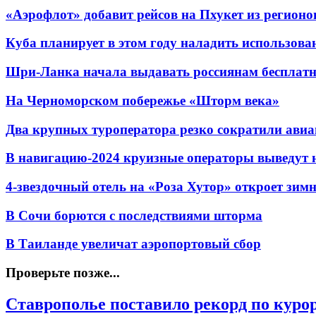
«Аэрофлот» добавит рейсов на Пхукет из регионо
Куба планирует в этом году наладить использов
Шри-Ланка начала выдавать россиянам бесплат
На Черноморском побережье «Шторм века»
Два крупных туроператора резко сократили авиа
В навигацию-2024 круизные операторы выведут н
4-звездочный отель на «Роза Хутор» откроет зим
В Сочи борются с последствиями шторма
В Таиланде увеличат аэропортовый сбор
Проверьте позже...
Ставрополье поставило рекорд по куро