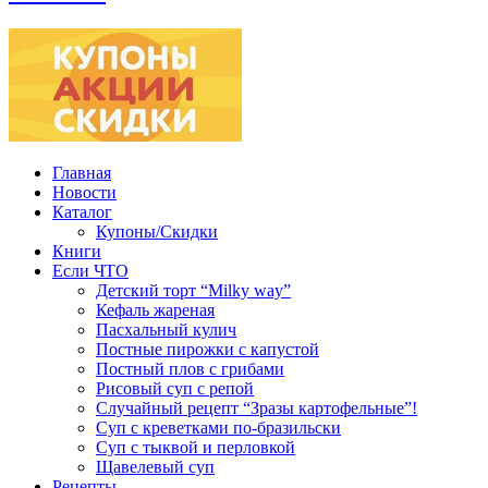
Главная
Новости
Каталог
Купоны/Скидки
Книги
Если ЧТО
Детский торт “Milky way”
Кефаль жареная
Пасхальный кулич
Постные пирожки с капустой
Постный плов с грибами
Рисовый суп с репой
Случайный рецепт “Зразы картофельные”!
Суп с креветками по-бразильски
Суп с тыквой и перловкой
Щавелевый суп
Рецепты