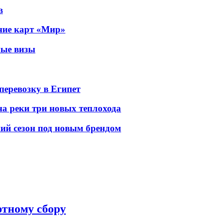
в
ание карт «Мир»
ные визы
перевозку в Египет
а реки три новых теплохода
ний сезон под новым брендом
ртному сбору