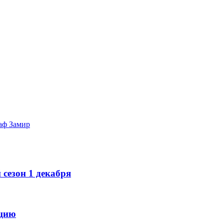
аф Замир
сезон 1 декабря
рцию