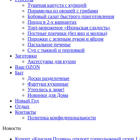
Тушеная капуста с курицей
Пирамидка из овощей с грибами
Бобовый салат быстрого приготовления
Пицца в 2-х вариантах
Торт-мороженое «Июньская сладость»
Постные пончики (без яиц и молока)
Пирожки с зеленым луком и яйцом
Пасхальное печенье
Суп с тыквой и перловкой
Заготовки
Аксессуары для кухни
Ваш OZON
Быт
Доски разделочные
Фартуки кухонные
Утеплись к зиме!
Новинки для Дома
Новый Год
Отдых
Контакты
Политика конфиденциальности
Новости
Курорт «Красная Поляна» откроет горнолыжный сезон 1 