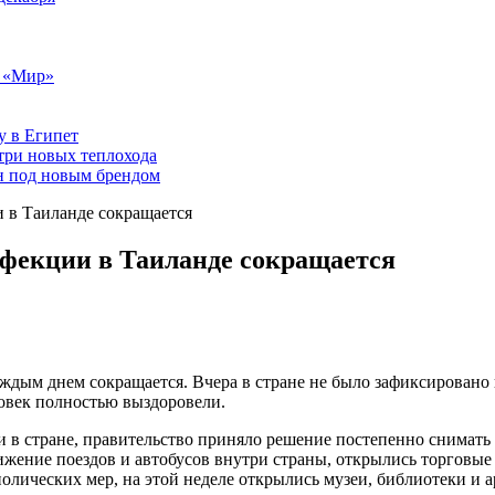
т «Мир»
у в Египет
три новых теплохода
он под новым брендом
 в Таиланде сокращается
нфекции в Таиланде сокращается
ждым днем сокращается. Вчера в стране не было зафиксировано 
ловек полностью выздоровели.
 в стране, правительство приняло решение постепенно снимать 
жение поездов и автобусов внутри страны, открылись торговые 
лических мер, на этой неделе открылись музеи, библиотеки и 