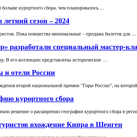
й больше курортного сбора, чем планировалось …
 летний сезон – 2024
уристов. Пока новшества минимальные – продажа билетов для …
ор» разработали специальный мастер-кл
ду. В его коллекции представлены исторические …
 и отели России
аждения второй национальной премии “Горы России”, на которо
фию курортного сбора
няли решение о расширении географии курортного сбора в реги
 туристов вхождение Кипра в Шенген