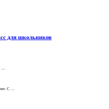
асс для школьников
й …
оне. С …